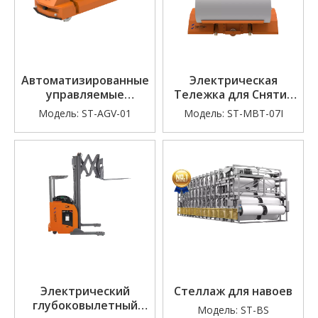
Автоматизированные
Электрическая
управляемые
Тележка для Снятия
транспортные
Рулонов Ткани
Модель:
ST-AGV-01
Модель:
ST-MBT-07I
средства (съём
рулонов ткани)
Электрический
Стеллаж для навоев
глубоковылетный
Модель:
ST-BS