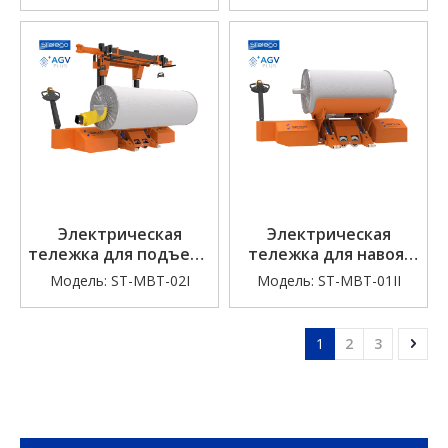
Электрическая
Электрическая
тележка для подъема
тележка для навоя/
навоя (с креплением
партий (колыбельный
Модель:
ST-MBT-02I
Модель:
ST-MBТ-01II
ремиз)
тип)
1
2
3