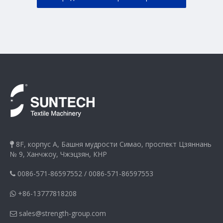
8F, корпус A, Башня мудрости Симао, проспект Цзяннань

№ 9, Ханчжоу, Чжэцзян, КНР
0086-571-86597552
/
0086-571-86597553

+86-13777818208

sales@strength-group.com
