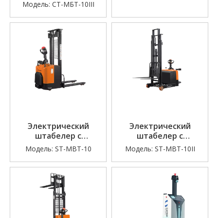
погрузчик
Модель:
СТ-МБТ-10III
Электрический
Электрический
штабелер с
штабелер с
электроприводом
выдвижной мачтой
Модель:
ST-MBT-10
Модель:
ST-MBT-10II