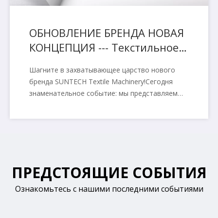
миру, высокоавтоматизированное и
устойчивое решение.
ОБНОВЛЕНИЕ БРЕНДА НОВАЯ
КОНЦЕПЦИЯ --- Текстильное
оборудование SUNTECH
Шагните в захватывающее царство нового
бренда SUNTECH Textile Machinery!Сегодня
знаменательное событие: мы представляем
нашу тщательно разработанную стратегию
брендинга, которая соответствует видению
нашей компании.Мы с огромной гордостью
объявляем о запуске нашего комплексного
обновления бренда.
ПРЕДСТОЯЩИЕ СОБЫТИЯ
Ознакомьтесь с нашими последними событиями