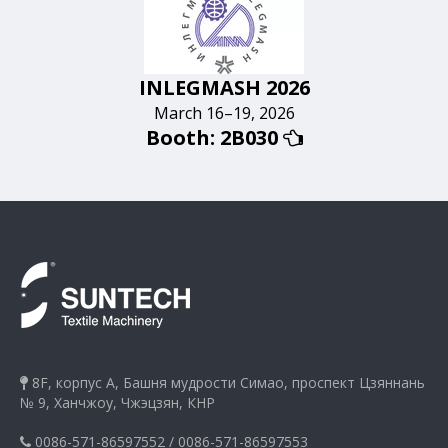
INLEGMASH 2026
March 16–19, 2026
Booth: 2B030

8F, корпус A, Башня мудрости Симао, проспект Цзяннань

№ 9, Ханчжоу, Чжэцзян, КНР
0086-571-86597552
/
0086-571-86597553
