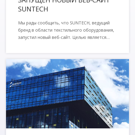
SUNTECH
Мы рады сообщить, что SUNTECH, ведущий
бренд в области текстильного оборудования,
запустил новый веб-сайт. Целью является
сделать новый веб-сайт более быстрым,
простым в навигации и более удобным для
пользователя.Наша команда работала
круглосуточно в течение последних
нескольких месяцев, чтобы создать отличный
веб-сайт, чтобы вы могли наслаждаться
максимально комфортным пользовательским
опытом.