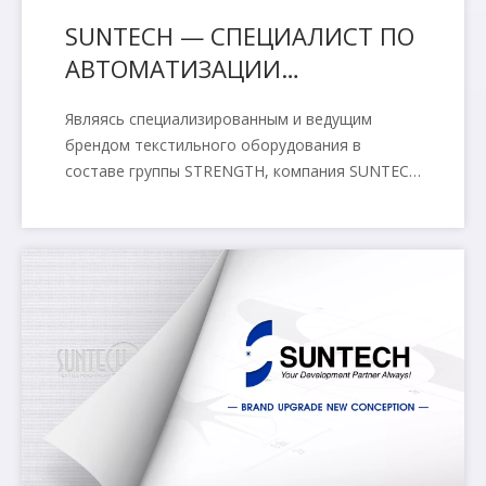
SUNTECH — СПЕЦИАЛИСТ ПО
АВТОМАТИЗАЦИИ
ТЕКСТИЛЬНОГО
Являясь специализированным и ведущим
ОБОРУДОВАНИЯ
брендом текстильного оборудования в
составе группы STRENGTH, компания SUNTECH
Textile Machinery с 1970 года накопила
обширный опыт в разработке, производстве,
поставке и продаже текстильного
оборудования.Мы специализируемся на
машинах для отделки текстиля и погрузочно-
разгрузочном оборудовании, особенно на
интеллектуальной системе контроля ткани
SThinkor с искусственным интеллектом и
экологически чистой электрической тележке
для навольной балки серии STelego.Сегодня
мы предлагаем новую возможность для
современных текстильных фабрик по всему