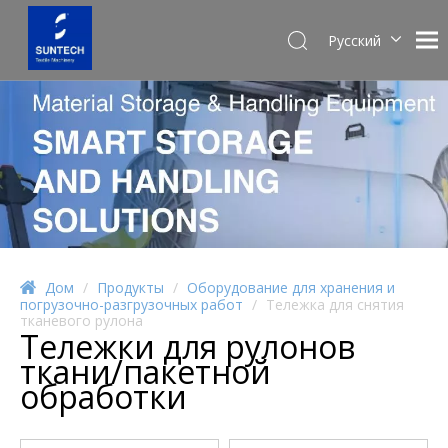
Pусский
English
Español
Дом
/
Продукты
/
Оборудование для хранения и
погрузочно-разгрузочных работ
/
Тележка для снятия
тканевого рулона
Тележки для рулонов
ткани/пакетной
обработки