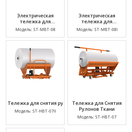
Электрическая
Электрическая
тележка для
тележка для
транспортировки
транспортировки
Модель:
ST-MBT-08
Модель:
SТ-МBТ-08I
больших
больших партий
рулонныхпартий
(тонкая модель)
Тележка для снятия рулонов ткани (Тяжелая нагру
Тележка для Снятия
Рулонов Ткани
Модель:
SТ-HBT-07II
Модель:
ST-HBT-07