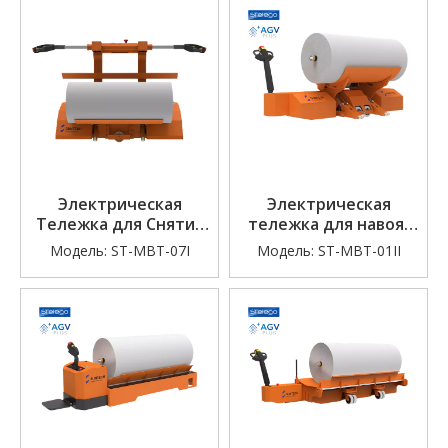
Электрическая
Электрическая
Тележка для Снятия
тележка для навоя/
Рулонов Ткани
партий (колыбельный
Модель:
ST-MBT-07I
Модель:
ST-MBT-01II
тип)