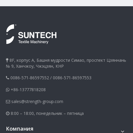
8F, корпус A, Башня мудрости Симао, проспект Цзяннань

№ 9, Ханчжоу, Чжэцзян, КНР
0086-571-86597552
/
0086-571-86597553

+86-13777818208

sales@strength-group.com

8:00 – 18:00, понедельник – пятница

Компания