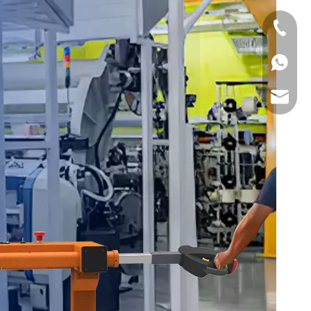
0086-57
+86-13
sales@s