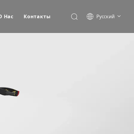
О Hас
Контакты
Pусский
English
Español