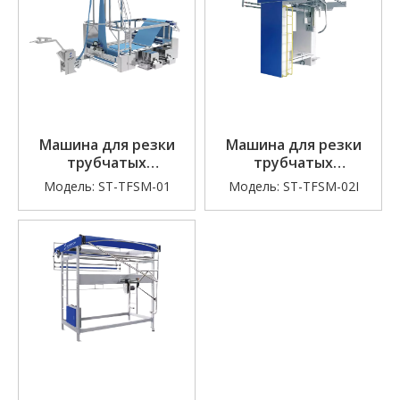
Машина для резки
Машина для резки
трубчатых
трубчатых
материалов
материалов
Модель:
ST-TFSM-01
Модель:
ST-TFSM-02I
(разжиматель
(идеально подходит
канатов)
для трикотажной
фабрики)