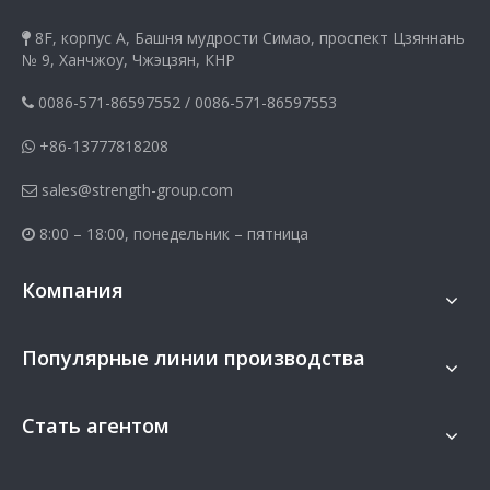
8F, корпус A, Башня мудрости Симао, проспект Цзяннань

№ 9, Ханчжоу, Чжэцзян, КНР
0086-571-86597552
/
0086-571-86597553

+86-13777818208

sales@strength-group.com

8:00 – 18:00, понедельник – пятница

Компания
Популярные линии производства
Стать агентом