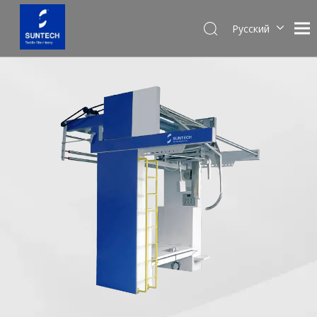
Pусский
English
Español