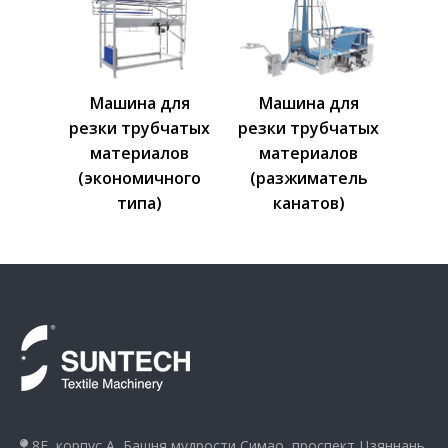
Машина для
Машина для
резки трубчатых
резки трубчатых
материалов
материалов
(экономичного
(разжиматель
типа)
канатов)
8F, корпус A, Башня мудрости Симао, проспект Цзяннань
