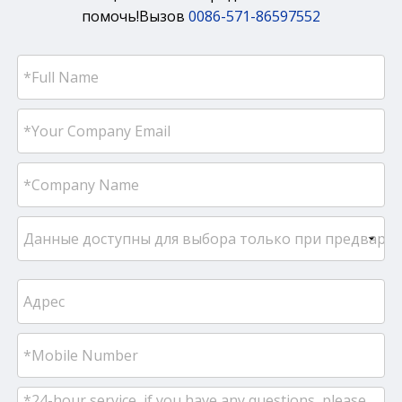
помочь!Вызов
0086-571-86597552