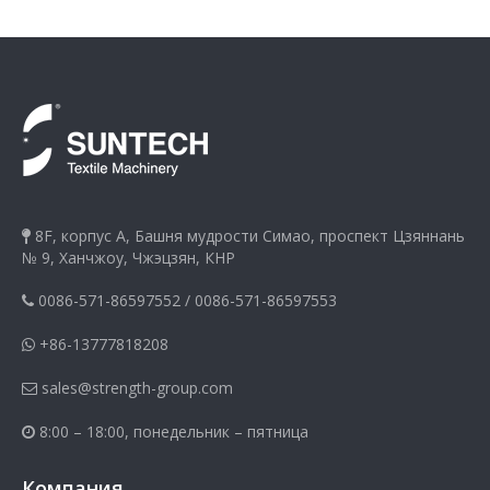
8F, корпус A, Башня мудрости Симао, проспект Цзяннань

№ 9, Ханчжоу, Чжэцзян, КНР
0086-571-86597552
/
0086-571-86597553

+86-13777818208

sales@strength-group.com

8:00 – 18:00, понедельник – пятница

Компания