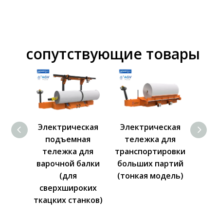
знаете...
сопутствующие товары
ская
Электрическая
Гидравлическая
Эле
ая
тележка для
двойная тележка
Те
для
транспортировки
подъема балки
По
балки
больших партий
деформации с
Нав
(тонкая модель)
монтажным
Р
оких
устройством
нков)
проводки