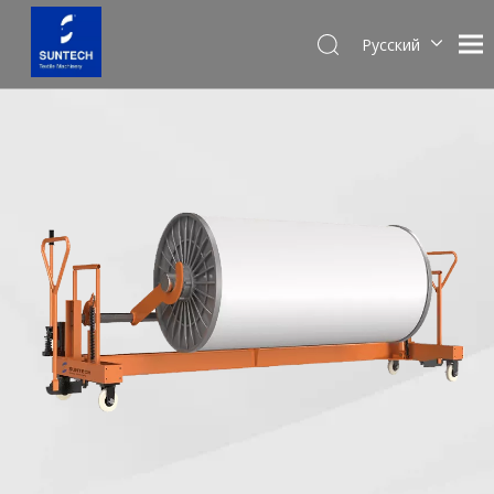
Pусский
English
Español