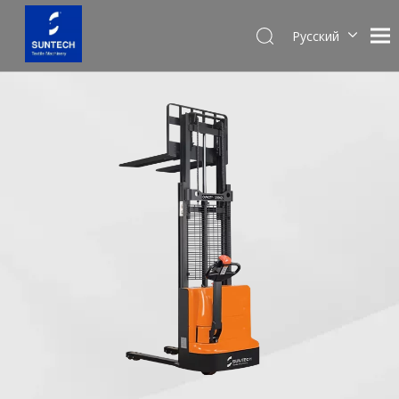
Pусский
English
Español