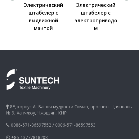
Электрический
Электрический
Эле
глубоковылетный
штабелер с
ш
погрузчик
выдвижной
элек
мачтой
8F, корпус A, Башня мудрости Симао, проспект Цзяннань

№ 9, Ханчжоу, Чжэцзян, КНР
0086-571-86597552
/
0086-571-86597553

+86-13777818208
