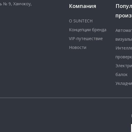
ь № 9, Ханчжоу,
Компания
Попу
произ
О SUNTECH
Концепции бренда
Автомат
VIP-путешествие
визуаль
Новости
Интелле
проверк
Электри
балок
Укладчи