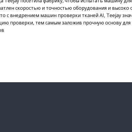
а Teejay посетила фабрику, чтобы испытать машину для
чатлен скоростью и точностью оборудования и высоко
то с внедрением машин проверки тканей AI, Teejay зн
цию проверки, тем самым заложив прочную основу для 
ов