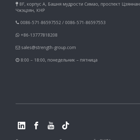
8F, корпус A, Башня мудрости Симао, проспект Цзяннан

Чжэцзян, КНР
0086-571-86597552
/
0086-571-86597553

+86-13777818208

sales@strength-group.com

8:00 – 18:00, понедельник – пятница
