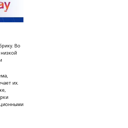
брику. Во
 низкой
и
ема,
чает их.
ке,
ерки
диционными