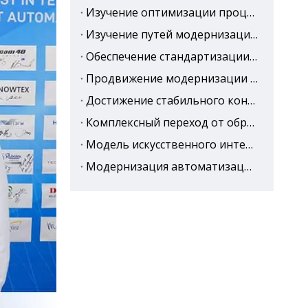
Изучение оптимизации процессов упаковки: согласование пространства и рабочего процесса
Изучение путей модернизации автоматизации в рамках планов расширения
Обеспечение стандартизации в проверке тканей посредством интеллектуальной проверки
Продвижение модернизации от ткачества к этапам отделки
Достижение стабильного контроля качества
Комплексный переход от обработки материалов к контролю качества
Модель искусственного интеллекта с глубоким алгоритмом, визуализированным обнаружением всех дефектов
Модернизация автоматизации: изменение производства с помощью интеллекта