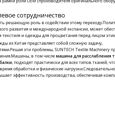
а рамки роли OEM (производителя оригинального обор
левое сотрудничество
ать решающую роль в содействии этому переходу.Полит
вого развития и международной экспансии, может обес
 текстиля и одежды для процветания перед лицом этих
ежды из Китая представляет собой сложную задачу,
ми.Решая эти проблемы, SUNTECH Textile Machinery п
ения.Машины, в том числе
машина для расслабления 
балки
, подходят практически для всех типов тканей, чт
время обработки и физические нагрузки.Следовательно,
вышает эффективность производства, обеспечивая комп