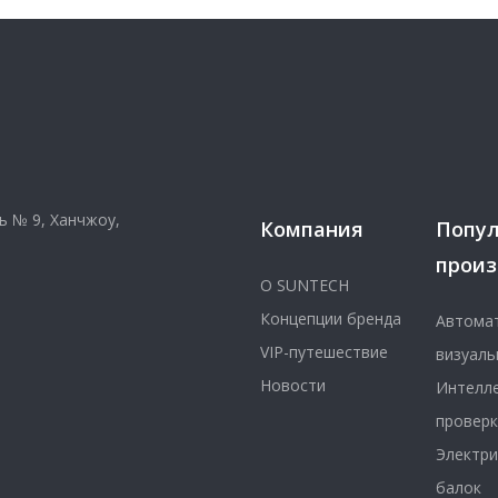
ь № 9, Ханчжоу,
Компания
Попу
произ
О SUNTECH
Концепции бренда
Автомат
VIP-путешествие
визуаль
Новости
Интелле
проверк
Электри
балок