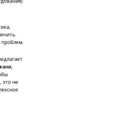
удования)
ика,
печить
 проблем.
редлагает
ткани
,
обы
 это не
лексное