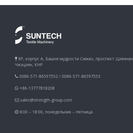
8F, корпус A, Башня мудрости Симао, проспект Цзяннан

Чжэцзян, КНР
0086-571-86597552
/
0086-571-86597553

+86-13777818208

sales@strength-group.com

8:00 – 18:00, понедельник – пятница
