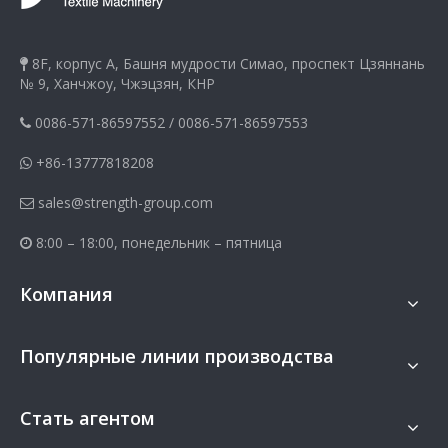
8F, корпус A, Башня мудрости Симао, проспект Цзяннань

№ 9, Ханчжоу, Чжэцзян, КНР
0086-571-86597552
/
0086-571-86597553

+86-13777818208

sales@strength-group.com

8:00 – 18:00, понедельник – пятница

Компания
Популярные линии производства
Стать агентом