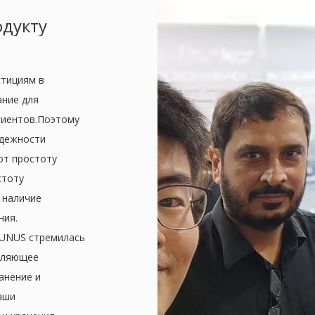
одукту
стициям в
ание для
лиентов.Поэтому
адежности
ют простоту
стоту
 наличие
ния.
YUNUS стремилась
воляющее
анение и
аши