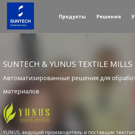
Продукты
Решения
У
SUNTECH & YUNUS TEXTILE MILLS 
Автоматизированные решения для обработ
материалов
YUNUS, ведущий производитель и поставщик текстиля