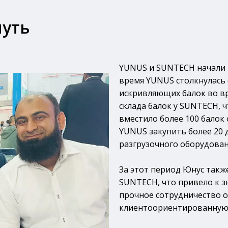
путь
YUNUS и SUNTECH начали п
время YUNUS столкнулась 
искривляющих балок во вр
склада балок у SUNTECH, ч
вместило более 100 балок
YUNUS закупить более 20
разгрузочного оборудован
За этот период Юнус такж
SUNTECH, что привело к 
прочное сотрудничество 
клиентоориентированную 