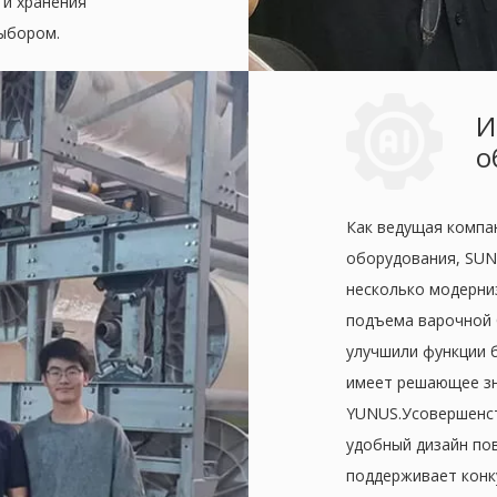
 и хранения
ыбором.
И
о
Как ведущая компа
оборудования, SUN
несколько модерни
подъема варочной 
улучшили функции б
имеет решающее зн
YUNUS.Усовершенс
удобный дизайн п
поддерживает конк