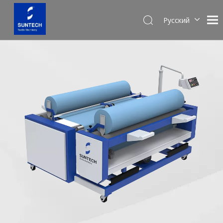
Pусский
English
Español