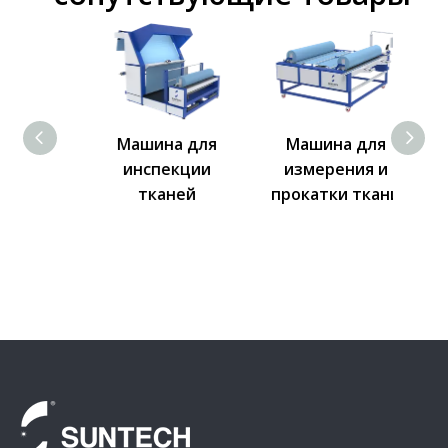
ая
Машина для
Машина для
ля
инспекции
измерения и
ии
тканей
прокатки ткани