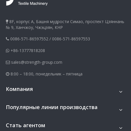
8F, корпус A, Башня мудрости Симао, проспект Цзяннань

№ 9, Ханчжоу, Чжэцзян, КНР
0086-571-86597552
/
0086-571-86597553

+86-13777818208

sales@strength-group.com

8:00 – 18:00, понедельник – пятница

Компания
Популярные линии производства
Стать агентом